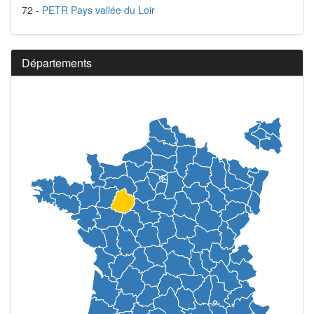
72 -
PETR Pays vallée du Loir
Départements