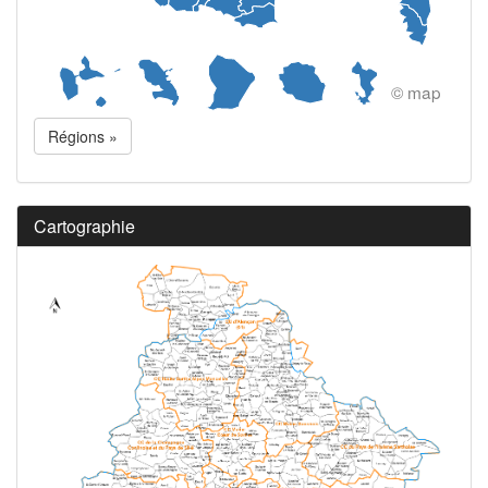
© map
Régions »
Cartographie