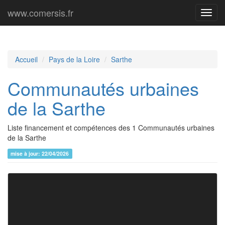
www.comersis.fr
Menu
princi
Accueil
Pays de la Loire
Sarthe
Communautés urbaines
de la Sarthe
Liste financement et compétences des 1 Communautés urbaines
de la Sarthe
mise à jour: 22/04/2026