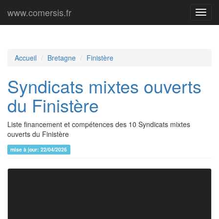
www.comersis.fr
Menu
princi
Accueil
Bretagne
Finistère
Syndicats mixtes ouverts
du Finistère
Liste financement et compétences des 10 Syndicats mixtes
ouverts du Finistère
mise à jour: 22/04/2026