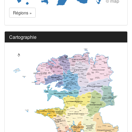
© map
Régions »
Cartographie