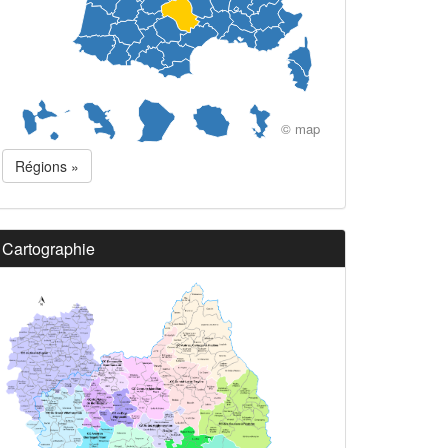
© map
Régions »
Cartographie