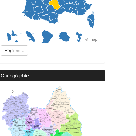
© map
Régions »
Cartographie