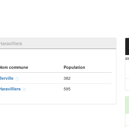
aravilliers
si
Nom commune
Population
Berville
382
Haravilliers
595