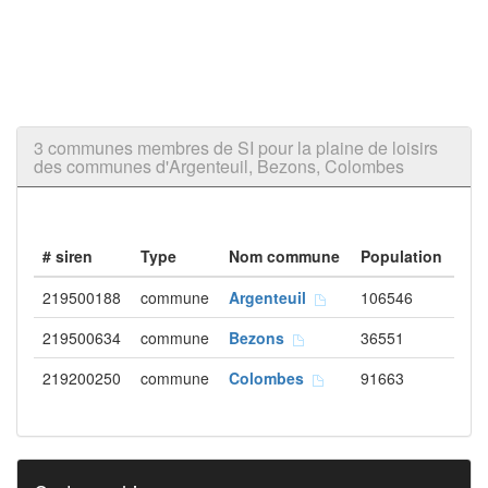
3 communes membres de SI pour la plaine de loisirs
des communes d'Argenteuil, Bezons, Colombes
# siren
Type
Nom commune
Population
219500188
commune
Argenteuil
106546
219500634
commune
Bezons
36551
219200250
commune
Colombes
91663