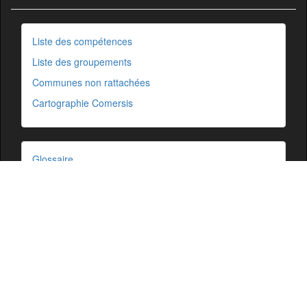
Liste des compétences
Liste des groupements
Communes non rattachées
Cartographie Comersis
Glossaire
Ressources
Cartographie
Mentions légales
Comersis.fr
29630 Plougasnou
email :