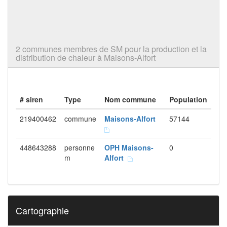
2 communes membres de SM pour la production et la
distribution de chaleur à Maisons-Alfort
# siren
Type
Nom commune
Population
219400462
commune
Maisons-Alfort
57144
448643288
personne
OPH Maisons-
0
m
Alfort
Cartographie