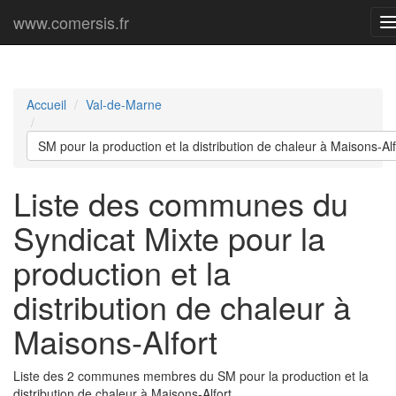
www.comersis.fr
p
Accueil
Val-de-Marne
SM pour la production et la distribution de chaleur à Maisons-Alf
Liste des communes du
Syndicat Mixte pour la
production et la
distribution de chaleur à
Maisons-Alfort
Liste des 2 communes membres du SM pour la production et la
distribution de chaleur à Maisons-Alfort