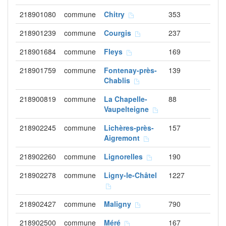
218901080
commune
Chitry
353
218901239
commune
Courgis
237
218901684
commune
Fleys
169
218901759
commune
Fontenay-près-
139
Chablis
218900819
commune
La Chapelle-
88
Vaupelteigne
218902245
commune
Lichères-près-
157
Aigremont
218902260
commune
Lignorelles
190
218902278
commune
Ligny-le-Châtel
1227
218902427
commune
Maligny
790
218902500
commune
Méré
167