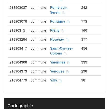
218903037
commune
Poilly-sur-
242
Serein
218903078
commune
Pontigny
773
218903151
commune
Préhy
160
218903284
commune
Rouvray
377
218903417
commune
Saint-Cyr-les-
456
Colons
218904308
commune
Varennes
339
218904373
commune
Venouse
298
218904779
commune
Villy
98
Cartographie