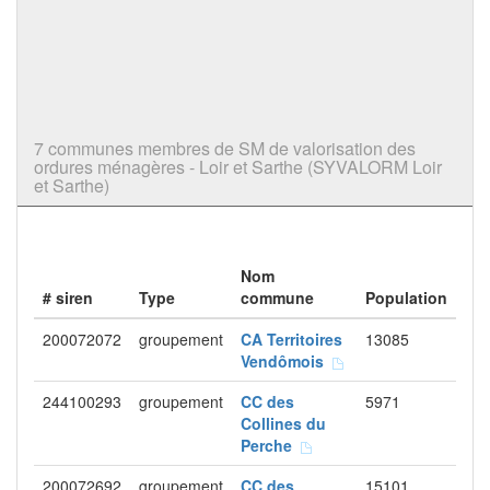
7 communes membres de SM de valorisation des
ordures ménagères - Loir et Sarthe (SYVALORM Loir
et Sarthe)
Nom
# siren
Type
commune
Population
200072072
groupement
CA Territoires
13085
Vendômois
244100293
groupement
CC des
5971
Collines du
Perche
200072692
groupement
CC des
15101