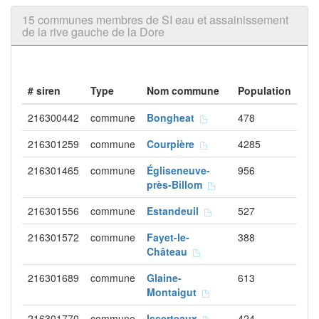
15 communes membres de SI eau et assainissement
de la rive gauche de la Dore
# siren
Type
Nom commune
Population
216300442
commune
Bongheat
478
216301259
commune
Courpière
4285
216301465
commune
Égliseneuve-
956
près-Billom
216301556
commune
Estandeuil
527
216301572
commune
Fayet-le-
388
Château
216301689
commune
Glaine-
613
Montaigut
216301770
commune
Isserteaux
424