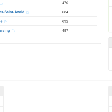
470
lès-Saint-Avold
684
ge
632
bersing
497