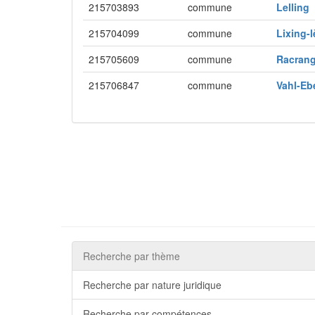
215703893
commune
Lelling
215704099
commune
Lixing-
215705609
commune
Racran
215706847
commune
Vahl-E
Recherche par thème
Recherche par nature juridique
Recherche par compétences