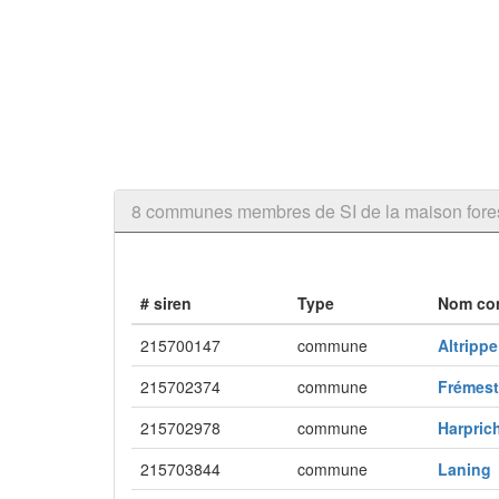
8 communes membres de SI de la maison fores
# siren
Type
Nom c
215700147
commune
Altripp
215702374
commune
Frémest
215702978
commune
Harpri
215703844
commune
Lanin