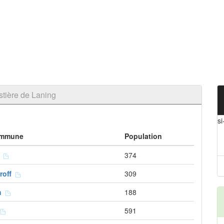
tière de Laning
si
ommune
Population
e
374
roff
309
ch
188
g
591