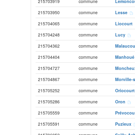
215703919
commune
Lemonco
215703950
commune
Lesse
215704065
commune
Liocourt
215704248
commune
Lucy
215704362
commune
Malaucour
215704404
commune
Manhou
215704727
commune
Monche
215704867
commune
Morville
215705252
commune
Oriocour
215705286
commune
Oron
215705559
commune
Prévoco
215705591
commune
Puzieux