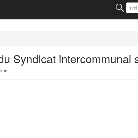
u Syndicat intercommunal s
elme