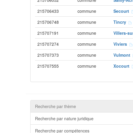
215706052
commune
Sailly-Ac
215706433
commune
Secourt
215706748
commune
Tincry
215707191
commune
Villers-s
215707274
commune
Viviers
215707373
commune
Vulmont
215707555
commune
Xocourt
Recherche par thème
Recherche par nature juridique
Recherche par compétences