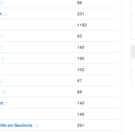
t
88
rt
231
1182
93
145
x
190
102
87
rt
88
urt
140
146
ille-en-Saulnois
291