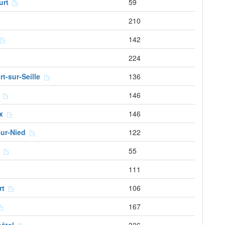
urt
59
210
142
224
t-sur-Seille
136
é
146
ux
146
-sur-Nied
122
t
55
111
urt
106
167