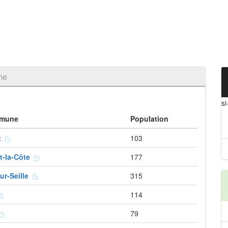
me
si
mune
Population
rt
103
rt-la-Côte
177
ur-Seille
315
114
79