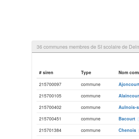
36 communes membres de SI scolaire de Del
# siren
Type
Nom com
215700097
commune
Ajoncou
215700105
commune
Alaincou
215700402
commune
Aulnois-s
215700451
commune
Bacourt
215701384
commune
Chenois