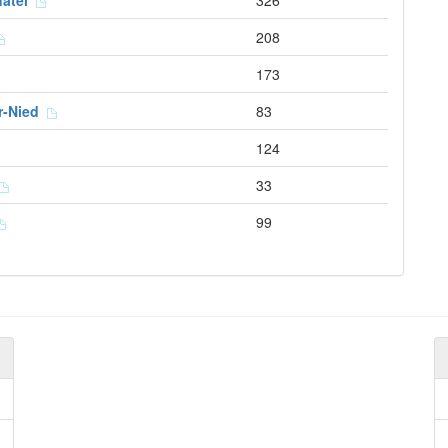
hâtel
326
208
173
ur-Nied
83
124
33
99