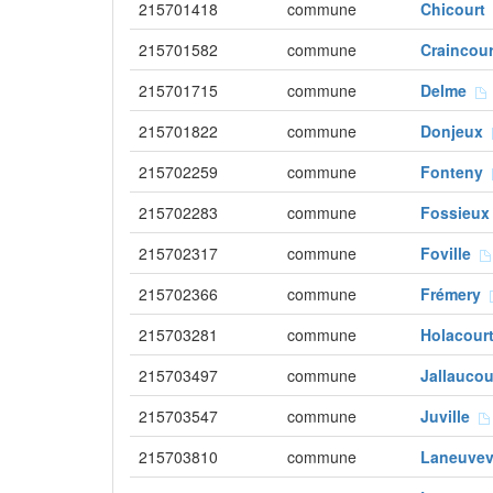
215701418
commune
Chicour
215701582
commune
Craincou
215701715
commune
Delme
215701822
commune
Donjeux
215702259
commune
Fonteny
215702283
commune
Fossieu
215702317
commune
Foville
215702366
commune
Frémery
215703281
commune
Holacou
215703497
commune
Jallauco
215703547
commune
Juville
215703810
commune
Laneuvev