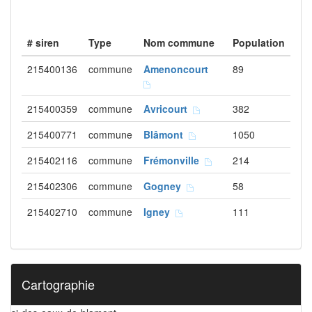
# siren
Type
Nom commune
Population
215400136
commune
Amenoncourt
89
215400359
commune
Avricourt
382
215400771
commune
Blâmont
1050
215402116
commune
Frémonville
214
215402306
commune
Gogney
58
215402710
commune
Igney
111
Cartographie