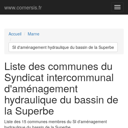
www.comersis.fr
Menu
princi
Accueil
Marne
SI d'aménagement hydraulique du bassin de la Superbe
Liste des communes du
Syndicat intercommunal
d'aménagement
hydraulique du bassin de
la Superbe
Liste des 15 communes membres du SI d'aménagement
hydraulique du bassin de la Superbe