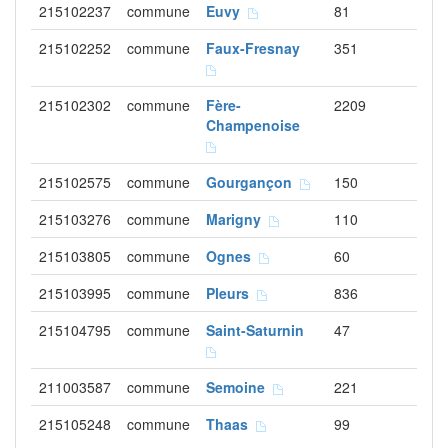
215102237
commune
Euvy
81
215102252
commune
Faux-Fresnay
351
215102302
commune
Fère-
2209
Champenoise
215102575
commune
Gourgançon
150
215103276
commune
Marigny
110
215103805
commune
Ognes
60
215103995
commune
Pleurs
836
215104795
commune
Saint-Saturnin
47
211003587
commune
Semoine
221
215105248
commune
Thaas
99