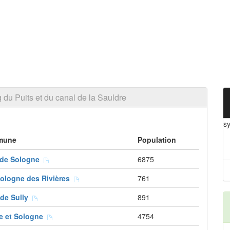
u Puits et du canal de la Sauldre
sy
mune
Population
 de Sologne
6875
Sologne des Rivières
761
 de Sully
891
e et Sologne
4754