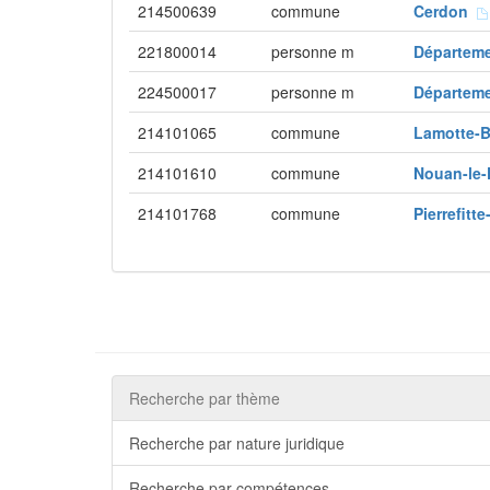
214500639
commune
Cerdon
221800014
personne m
Départem
224500017
personne m
Départeme
214101065
commune
Lamotte-
214101610
commune
Nouan-le-
214101768
commune
Pierrefitt
Recherche par thème
Recherche par nature juridique
Recherche par compétences