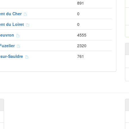
891
ent du Cher
0
nt du Loiret
0
Beuvron
4555
Fuzelier
2320
e-sur-Sauldre
761