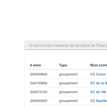
10 communes membres de Syndicat de l'Étang d
# siren
Type
Nom com
200000800
groupement
CC Coeur
244100806
groupement
CC de la 
200070100
groupement
CC du Val
200000933
groupement
CC Sauldr