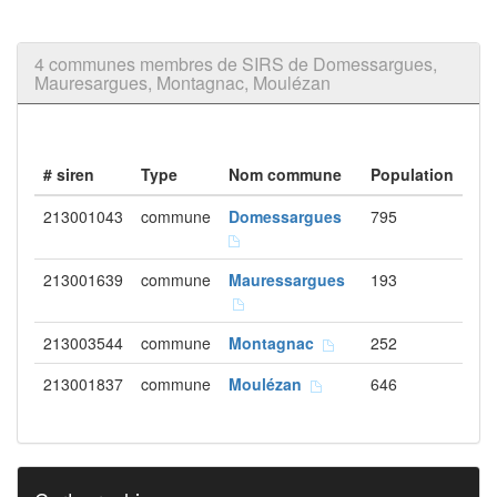
4 communes membres de SIRS de Domessargues,
Mauresargues, Montagnac, Moulézan
# siren
Type
Nom commune
Population
213001043
commune
Domessargues
795
213001639
commune
Mauressargues
193
213003544
commune
Montagnac
252
213001837
commune
Moulézan
646