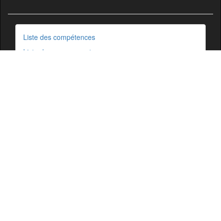
Liste des compétences
Liste des groupements
Communes non rattachées
Cartographie Comersis
Glossaire
Ressources
Cartographie
Mentions légales
Comersis.fr
29630 Plougasnou