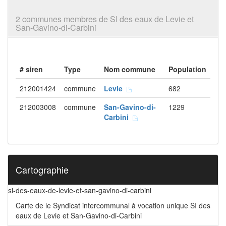
2 communes membres de SI des eaux de Levie et
San-Gavino-di-Carbini
# siren
Type
Nom commune
Population
212001424
commune
Levie
682
212003008
commune
San-Gavino-di-
1229
Carbini
Cartographie
si-des-eaux-de-levie-et-san-gavino-di-carbini
Carte de le Syndicat intercommunal à vocation unique SI des
eaux de Levie et San-Gavino-di-Carbini