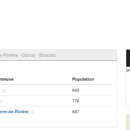
-Rivière - Ganac - Brassac
si
ommune
Population
c
645
776
ierre-de-Rivière
697