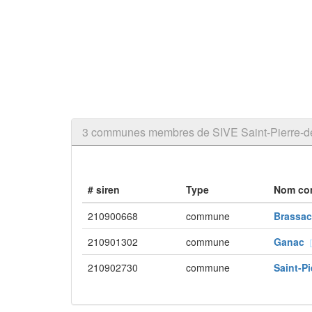
3 communes membres de SIVE Saint-Pierre-de
# siren
Type
Nom c
210900668
commune
Brassa
210901302
commune
Ganac
210902730
commune
Saint-P