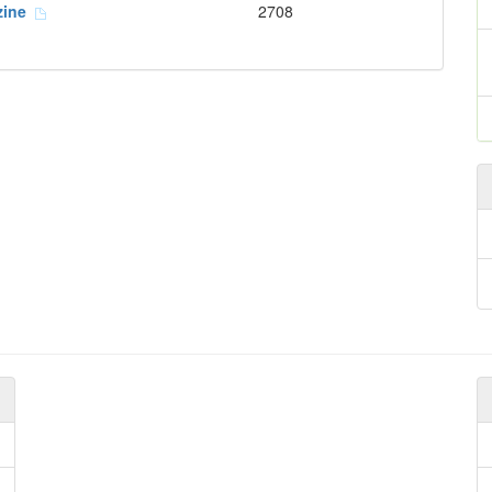
zine
2708