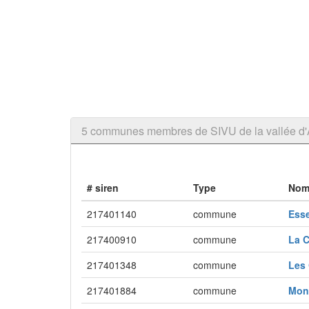
5 communes membres de SIVU de la vallée d'
# siren
Type
Nom
217401140
commune
Ess
217400910
commune
La 
217401348
commune
Les
217401884
commune
Mon