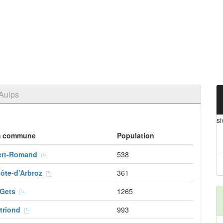
Aulps
si
 commune
Population
ert-Romand
538
Côte-d'Arbroz
361
 Gets
1265
triond
993