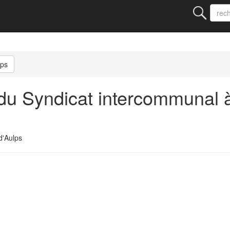
lps
u Syndicat intercommunal à
d'Aulps