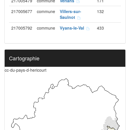
217005479
commune
Verlans
171
217005677
commune
Villers-sur-
132
Saulnot
217005792
commune
Vyans-le-Val
433
Cartographie
cc-du-pays-d-hericourt