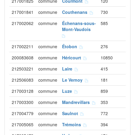
217001825
commune
Courmont
120
217001841
commune
Couthenans
730
217002062
commune
Échenans-sous-
585
Mont-Vaudois
217002211
commune
Étobon
276
200083608
commune
Héricourt
10850
212503221
commune
Laire
415
212506083
commune
Le Vernoy
181
217003128
commune
Luze
859
217003300
commune
Mandrevillars
353
217004779
commune
Saulnot
772
217005065
commune
Trémoins
394