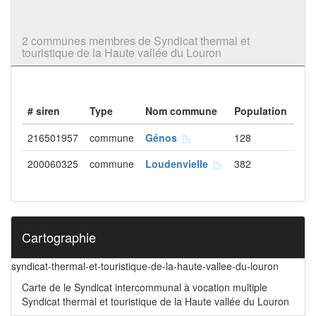
2 communes membres de Syndicat thermal et
touristique de la Haute vallée du Louron
# siren
Type
Nom commune
Population
216501957
commune
Génos
128
200060325
commune
Loudenvielle
382
Cartographie
syndicat-thermal-et-touristique-de-la-haute-vallee-du-louron
Carte de le Syndicat intercommunal à vocation multiple
Syndicat thermal et touristique de la Haute vallée du Louron