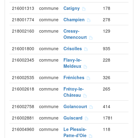
216001313
commune
Catigny
178
218001774
commune
Champien
278
218002160
commune
Cressy-
129
Omencourt
216001800
commune
Crisolles
935
216002345
commune
Flavy-le-
228
Meldeux
216002535
commune
Fréniches
326
216002618
commune
Frétoy-le-
265
Château
216002758
commune
Golancourt
414
216002881
commune
Guiscard
1781
216004960
commune
Le Plessis-
118
Patte-d'Oie