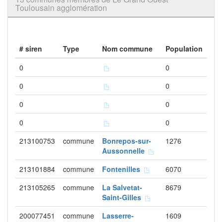
Toulousain agglomération
# siren
Type
Nom commune
Population
0
0
0
0
0
0
0
0
213100753
commune
Bonrepos-sur-
1276
Aussonnelle
213101884
commune
Fontenilles
6070
213105265
commune
La Salvetat-
8679
Saint-Gilles
200077451
commune
Lasserre-
1609