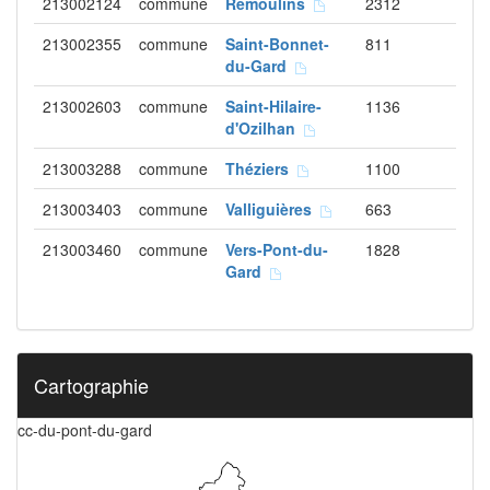
213002124
commune
Remoulins
2312
213002355
commune
Saint-Bonnet-
811
du-Gard
213002603
commune
Saint-Hilaire-
1136
d'Ozilhan
213003288
commune
Théziers
1100
213003403
commune
Valliguières
663
213003460
commune
Vers-Pont-du-
1828
Gard
Cartographie
cc-du-pont-du-gard