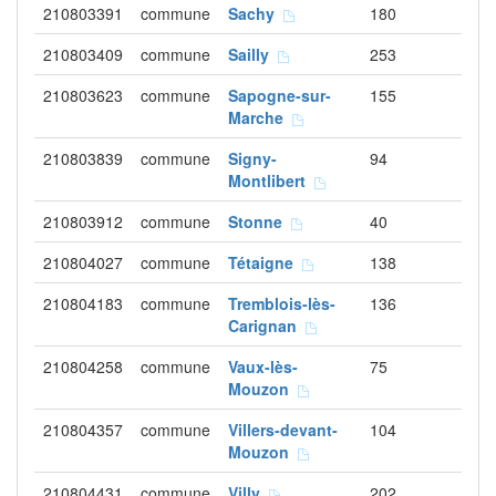
210803391
commune
Sachy
180
210803409
commune
Sailly
253
210803623
commune
Sapogne-sur-
155
Marche
210803839
commune
Signy-
94
Montlibert
210803912
commune
Stonne
40
210804027
commune
Tétaigne
138
210804183
commune
Tremblois-lès-
136
Carignan
210804258
commune
Vaux-lès-
75
Mouzon
210804357
commune
Villers-devant-
104
Mouzon
210804431
commune
Villy
202