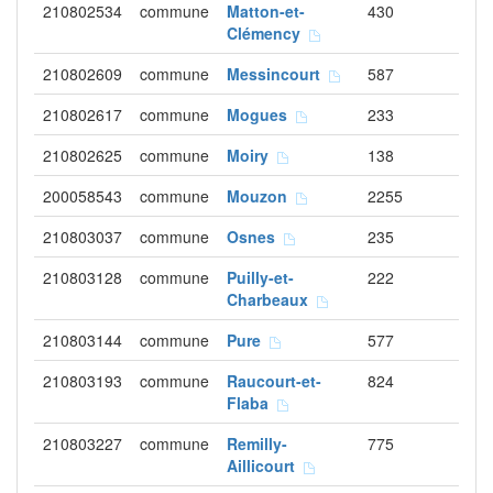
210802534
commune
Matton-et-
430
Clémency
210802609
commune
Messincourt
587
210802617
commune
Mogues
233
210802625
commune
Moiry
138
200058543
commune
Mouzon
2255
210803037
commune
Osnes
235
210803128
commune
Puilly-et-
222
Charbeaux
210803144
commune
Pure
577
210803193
commune
Raucourt-et-
824
Flaba
210803227
commune
Remilly-
775
Aillicourt