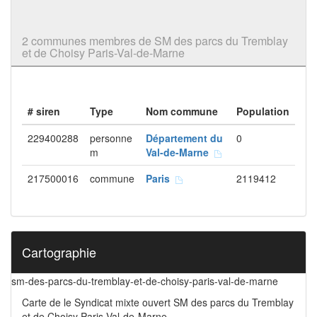
2 communes membres de SM des parcs du Tremblay
et de Choisy Paris-Val-de-Marne
# siren
Type
Nom commune
Population
229400288
personne
Département du
0
m
Val-de-Marne
217500016
commune
Paris
2119412
Cartographie
sm-des-parcs-du-tremblay-et-de-choisy-paris-val-de-marne
Carte de le Syndicat mixte ouvert SM des parcs du Tremblay
et de Choisy Paris-Val-de-Marne