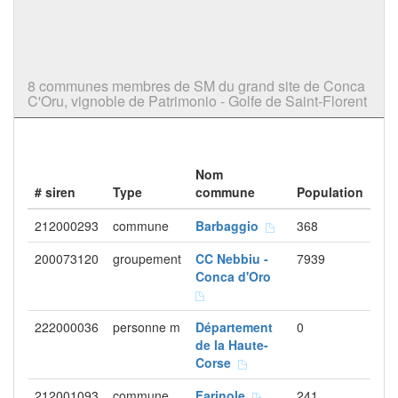
8 communes membres de SM du grand site de Conca
C'Oru, vignoble de Patrimonio - Golfe de Saint-Florent
Nom
# siren
Type
commune
Population
212000293
commune
Barbaggio
368
200073120
groupement
CC Nebbiu -
7939
Conca d'Oro
222000036
personne m
Département
0
de la Haute-
Corse
212001093
commune
Farinole
241