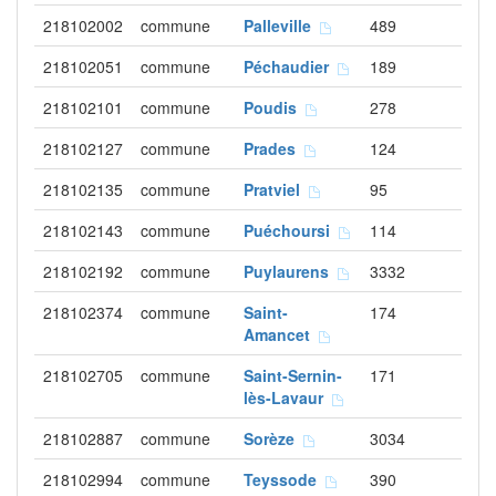
218102002
commune
Palleville
489
218102051
commune
Péchaudier
189
218102101
commune
Poudis
278
218102127
commune
Prades
124
218102135
commune
Pratviel
95
218102143
commune
Puéchoursi
114
218102192
commune
Puylaurens
3332
218102374
commune
Saint-
174
Amancet
218102705
commune
Saint-Sernin-
171
lès-Lavaur
218102887
commune
Sorèze
3034
218102994
commune
Teyssode
390