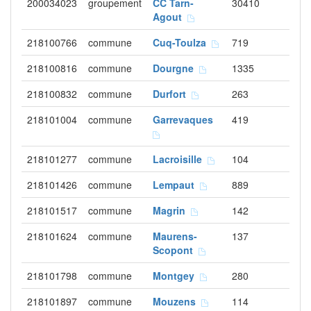
200034023
groupement
CC Tarn-
30410
Agout
218100766
commune
Cuq-Toulza
719
218100816
commune
Dourgne
1335
218100832
commune
Durfort
263
218101004
commune
Garrevaques
419
218101277
commune
Lacroisille
104
218101426
commune
Lempaut
889
218101517
commune
Magrin
142
218101624
commune
Maurens-
137
Scopont
218101798
commune
Montgey
280
218101897
commune
Mouzens
114