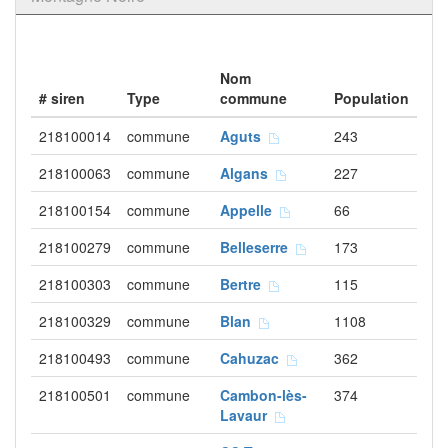
Nom
# siren
Type
commune
Population
218100014
commune
Aguts
243
218100063
commune
Algans
227
218100154
commune
Appelle
66
218100279
commune
Belleserre
173
218100303
commune
Bertre
115
218100329
commune
Blan
1108
218100493
commune
Cahuzac
362
218100501
commune
Cambon-lès-
374
Lavaur