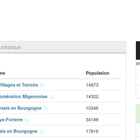
rtistique
s
ne
Population
illages et Terroirs
14873
lomération Migennoise
14322
lantais en Bourgogne
10346
ye-Forterre
34198
nais en Bourgogne
17816