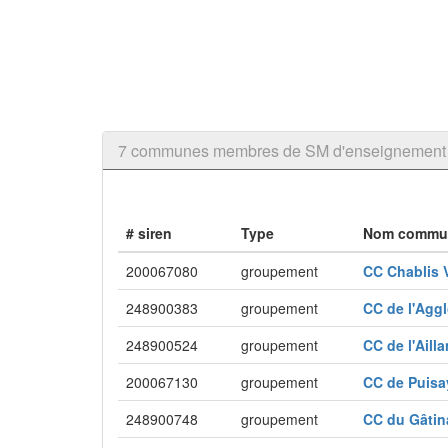
7 communes membres de SM d'enseignement a
# siren
Type
Nom commu
200067080
groupement
CC Chablis V
248900383
groupement
CC de l'Agg
248900524
groupement
CC de l'Ail
200067130
groupement
CC de Puisa
248900748
groupement
CC du Gâti