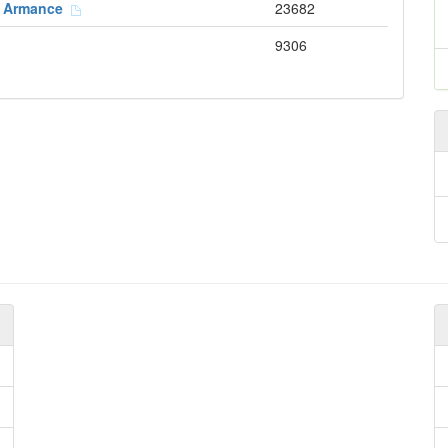
et Armance
23682
9306