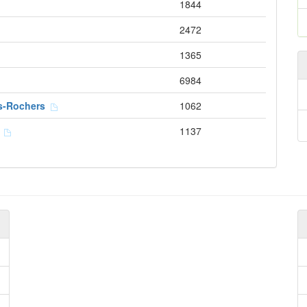
1844
2472
1365
6984
les-Rochers
1062
e
1137