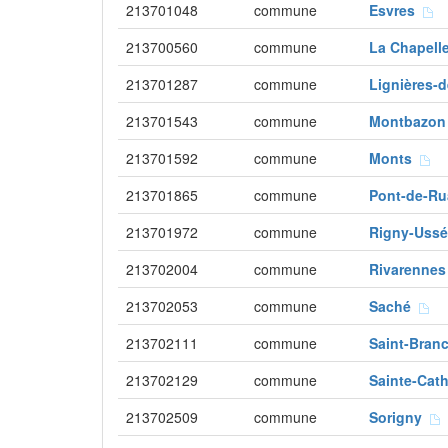
213701048
commune
Esvres
213700560
commune
La Chapel
213701287
commune
Lignières-
213701543
commune
Montbazo
213701592
commune
Monts
213701865
commune
Pont-de-R
213701972
commune
Rigny-Uss
213702004
commune
Rivarenne
213702053
commune
Saché
213702111
commune
Saint-Bra
213702129
commune
Sainte-Cat
213702509
commune
Sorigny