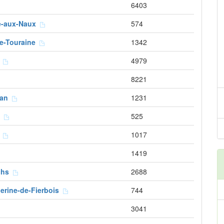
6403
le-aux-Naux
574
de-Touraine
1342
n
4979
8221
uan
1231
é
525
s
1017
1419
nchs
2688
herine-de-Fierbois
744
3041