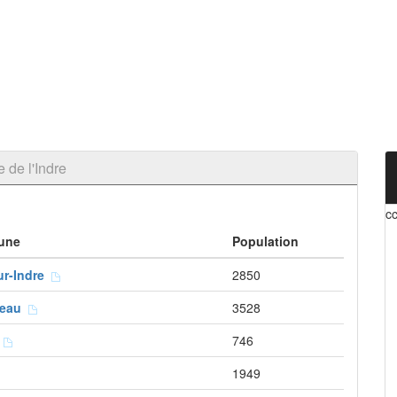
de l'Indre
cc
une
Population
ur-Indre
2850
ideau
3528
t
746
1949