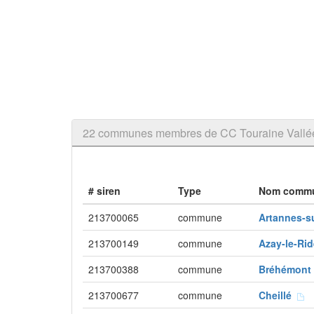
22 communes membres de CC Touraine Vallée 
# siren
Type
Nom comm
213700065
commune
Artannes-s
213700149
commune
Azay-le-R
213700388
commune
Bréhémon
213700677
commune
Cheillé