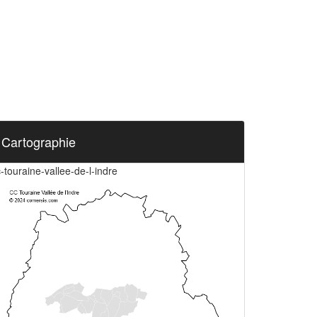
Cartographie
-touraine-vallee-de-l-indre