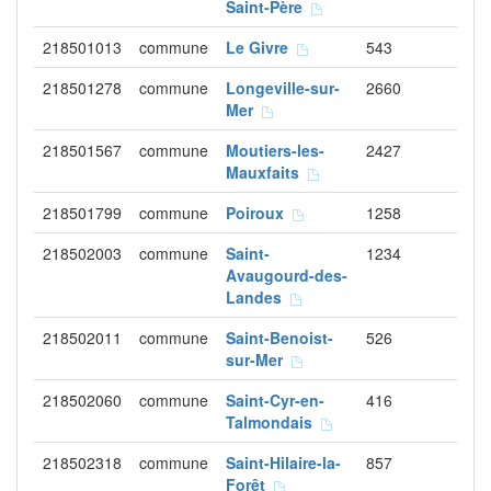
Saint-Père
218501013
commune
Le Givre
543
218501278
commune
Longeville-sur-
2660
Mer
218501567
commune
Moutiers-les-
2427
Mauxfaits
218501799
commune
Poiroux
1258
218502003
commune
Saint-
1234
Avaugourd-des-
Landes
218502011
commune
Saint-Benoist-
526
sur-Mer
218502060
commune
Saint-Cyr-en-
416
Talmondais
218502318
commune
Saint-Hilaire-la-
857
Forêt