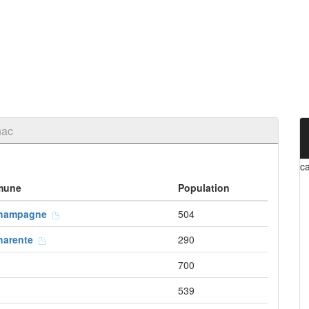
nac
c
mune
Population
Champagne
504
harente
290
700
539