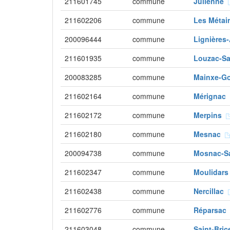
211601745
commune
Julienne
211602206
commune
Les Métai
200096444
commune
Lignières
211601935
commune
Louzac-S
200083285
commune
Mainxe-G
211602164
commune
Mérignac
211602172
commune
Merpins
211602180
commune
Mesnac
200094738
commune
Mosnac-S
211602347
commune
Moulidar
211602438
commune
Nercillac
211602776
commune
Réparsa
211603048
commune
Saint-Bri