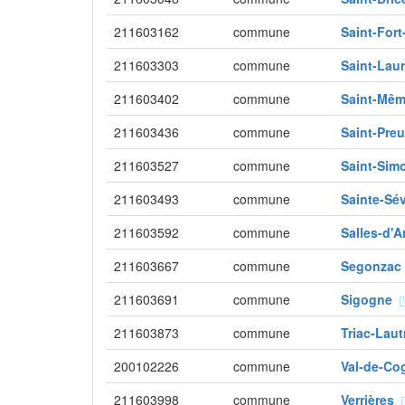
211603162
commune
Saint-For
211603303
commune
Saint-Lau
211603402
commune
Saint-Mêm
211603436
commune
Saint-Pre
211603527
commune
Saint-Si
211603493
commune
Sainte-Sé
211603592
commune
Salles-d'
211603667
commune
Segonza
211603691
commune
Sigogne
211603873
commune
Triac-Laut
200102226
commune
Val-de-C
211603998
commune
Verrières