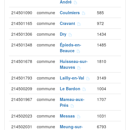
André
214501090
commune
Coulmiers
585
214501165
commune
Cravant
972
214501306
commune
Dry
1434
214501348
commune
Épieds-en-
1485
Beauce
214501678
commune
Huisseau-sur-
1810
Mauves
214501793
commune
Lailly-en-Val
3149
214500209
commune
Le Bardon
1004
214501967
commune
Mareau-aux-
1707
Prés
214502023
commune
Messas
1031
214502031
commune
Meung-sur-
6793