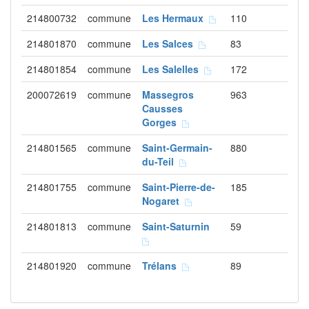
214800732
commune
Les Hermaux
110
214801870
commune
Les Salces
83
214801854
commune
Les Salelles
172
200072619
commune
Massegros
963
Causses
Gorges
214801565
commune
Saint-Germain-
880
du-Teil
214801755
commune
Saint-Pierre-de-
185
Nogaret
214801813
commune
Saint-Saturnin
59
214801920
commune
Trélans
89