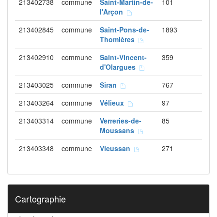
213402738
commune
Saint-Martin-de-
101
l'Arçon
213402845
commune
Saint-Pons-de-
1893
Thomières
213402910
commune
Saint-Vincent-
359
d'Olargues
213403025
commune
Siran
767
213403264
commune
Vélieux
97
213403314
commune
Verreries-de-
85
Moussans
213403348
commune
Vieussan
271
Cartographie