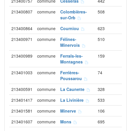
213400757
commune
Cesseras
442
213400807
commune
Colombières-
508
sur-Orb
213400864
commune
Courniou
623
213400971
commune
Félines-
510
Minervois
213400989
commune
Ferrals-les-
159
Montagnes
213401003
commune
Ferrières-
74
Poussarou
213400591
commune
La Caunette
328
213401417
commune
La Livinière
533
213401581
commune
Minerve
106
213401607
commune
Mons
695