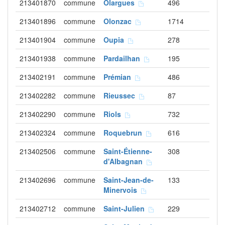
213401870
commune
Olargues
496
213401896
commune
Olonzac
1714
213401904
commune
Oupia
278
213401938
commune
Pardailhan
195
213402191
commune
Prémian
486
213402282
commune
Rieussec
87
213402290
commune
Riols
732
213402324
commune
Roquebrun
616
213402506
commune
Saint-Étienne-
308
d'Albagnan
213402696
commune
Saint-Jean-de-
133
Minervois
213402712
commune
Saint-Julien
229