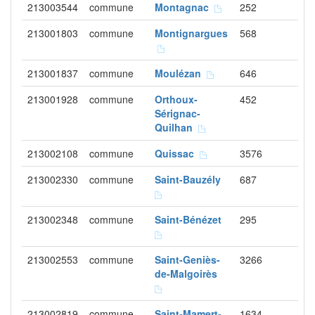
213003544
commune
Montagnac
252
213001803
commune
Montignargues
568
213001837
commune
Moulézan
646
213001928
commune
Orthoux-
452
Sérignac-
Quilhan
213002108
commune
Quissac
3576
213002330
commune
Saint-Bauzély
687
213002348
commune
Saint-Bénézet
295
213002553
commune
Saint-Geniès-
3266
de-Malgoirès
213002819
commune
Saint-Mamert-
1634