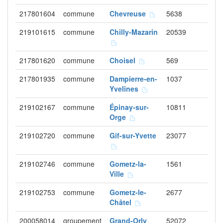
217801604
commune
Chevreuse
5638
219101615
commune
Chilly-Mazarin
20539
217801620
commune
Choisel
569
217801935
commune
Dampierre-en-
1037
Yvelines
219102167
commune
Épinay-sur-
10811
Orge
219102720
commune
Gif-sur-Yvette
23077
219102746
commune
Gometz-la-
1561
Ville
219102753
commune
Gometz-le-
2677
Châtel
200058014
groupement
Grand-Orly
52072