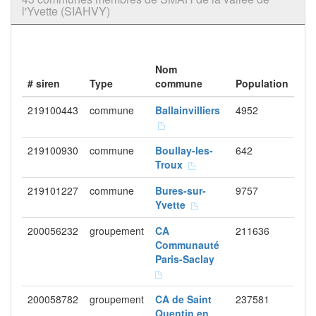
l'Yvette (SIAHVY)
Nom
# siren
Type
commune
Population
219100443
commune
Ballainvilliers
4952
219100930
commune
Boullay-les-
642
Troux
219101227
commune
Bures-sur-
9757
Yvette
200056232
groupement
CA
211636
Communauté
Paris-Saclay
200058782
groupement
CA de Saint
237581
Quentin en