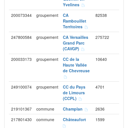
Yvelines
200073344
groupement
CA
82538
Rambouillet
Territoires
247800584
groupement
CA Versailles
275722
Grand Parc
(CAVGP)
200033173
groupement
CC de la
10640
Haute Vallée
de Chevreuse
249100074
groupement
CC du Pays
4701
de Limours
(CCPL)
219101367
commune
Champlan
2636
217801430
commune
Châteaufort
1599