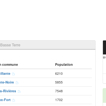
 Basse Terre
si
m commune
Population
illante
6210
nte-Noire
5855
is-Rivières
7548
ux-Fort
1702