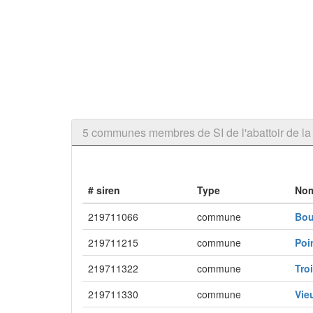
5 communes membres de SI de l'abattoir de la
# siren
Type
No
219711066
commune
Bou
219711215
commune
Poi
219711322
commune
Tro
219711330
commune
Vie