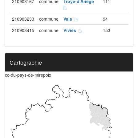
210903167
commune
Troye-d'Ariège
111
210903233
commune
Vals
94
210903415
commune
Viviès
153
Cartographie
cc-du-pays-de-mirepoix