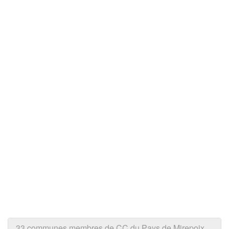
33 communes membres de CC du Pays de Mirepoix