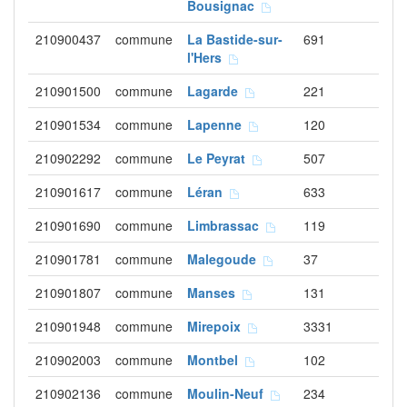
Bousignac
210900437
commune
La Bastide-sur-
691
l'Hers
210901500
commune
Lagarde
221
210901534
commune
Lapenne
120
210902292
commune
Le Peyrat
507
210901617
commune
Léran
633
210901690
commune
Limbrassac
119
210901781
commune
Malegoude
37
210901807
commune
Manses
131
210901948
commune
Mirepoix
3331
210902003
commune
Montbel
102
210902136
commune
Moulin-Neuf
234