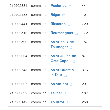
210902334
commune
Pradettes
44
210902433
commune
Régat
101
210902441
commune
Rieucros
729
210902516
commune
Roumengoux
172
210902599
commune
Saint-Félix-de-
157
Tournegat
210902664
commune
Saint-Julien-de-
87
Gras-Capou
210902748
commune
Saint-Quentin-
316
la-Tour
210902607
commune
Sainte-Foi
29
210903092
commune
Teilhet
167
210903142
commune
Tourtrol
250