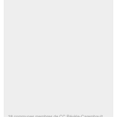
38 communes membres de CC Pévèle-Carembault