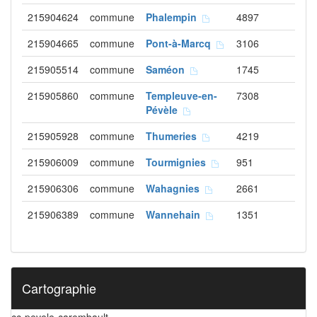
215904624
commune
Phalempin
4897
215904665
commune
Pont-à-Marcq
3106
215905514
commune
Saméon
1745
215905860
commune
Templeuve-en-
7308
Pévèle
215905928
commune
Thumeries
4219
215906009
commune
Tourmignies
951
215906306
commune
Wahagnies
2661
215906389
commune
Wannehain
1351
Cartographie