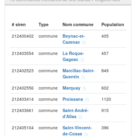
# siren
Type
Nom commune
Population
212400402
commune
Beynac-et-
405
Cazenac
212403554
commune
La Roque-
457
Gageac
212402523
commune
Marcillac-Saint-
849
Quentin
212402556
commune
Marquay
602
212403414
commune
Proissans
1120
212403661
commune
Saint-André-
915
d'Allas
212405104
commune
Saint-Vincent-
396
de-Cosse