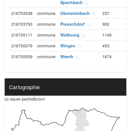
Spachbach
216703538
commune
Obersteinbach
237
216703793
commune
Preuschdorf
902
216705111
commune
Walbourg
1145
216705376
commune
Wingen
453
216705509
commune
Wœrth
1674
Cartographie
cc-sauer-pechelbronn