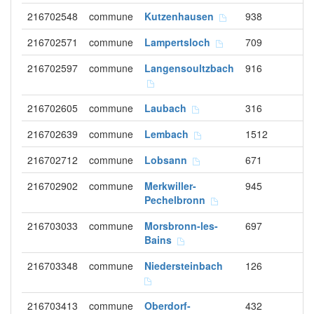
216702548
commune
Kutzenhausen
938
216702571
commune
Lampertsloch
709
216702597
commune
Langensoultzbach
916
216702605
commune
Laubach
316
216702639
commune
Lembach
1512
216702712
commune
Lobsann
671
216702902
commune
Merkwiller-
945
Pechelbronn
216703033
commune
Morsbronn-les-
697
Bains
216703348
commune
Niedersteinbach
126
216703413
commune
Oberdorf-
432