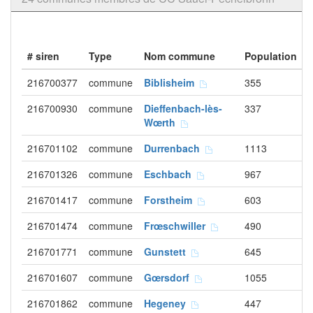
# siren
Type
Nom commune
Population
216700377
commune
Biblisheim
355
216700930
commune
Dieffenbach-lès-
337
Wœrth
216701102
commune
Durrenbach
1113
216701326
commune
Eschbach
967
216701417
commune
Forstheim
603
216701474
commune
Frœschwiller
490
216701771
commune
Gunstett
645
216701607
commune
Gœrsdorf
1055
216701862
commune
Hegeney
447