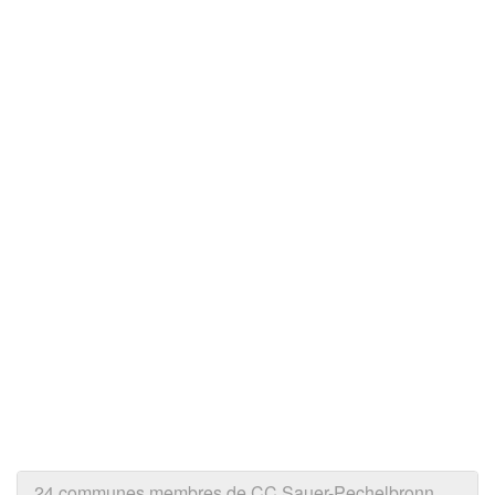
24 communes membres de CC Sauer-Pechelbronn