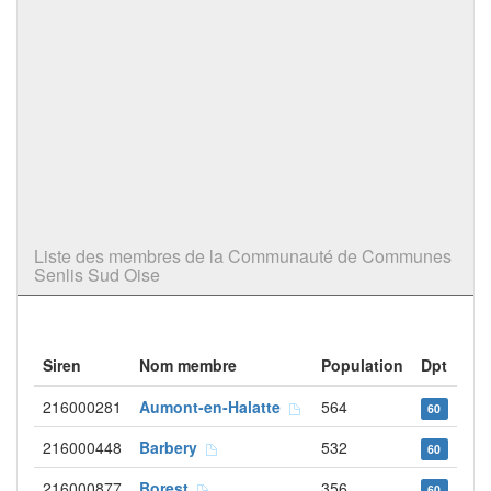
Liste des membres de la Communauté de Communes
Senlis Sud Oise
Siren
Nom membre
Population
Dpt
216000281
Aumont-en-Halatte
564
60
216000448
Barbery
532
60
216000877
Borest
356
60