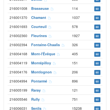
216001008
Brasseuse
114
60
216001370
Chamant
1037
60
216001693
Courteuil
578
60
216002360
Fleurines
1927
60
216002394
Fontaine-Chaalis
326
60
216004168
Mont-l'Évêque
405
60
216004119
Montépilloy
151
60
216004176
Montlognon
206
60
216004994
Pontarmé
896
60
216005199
Raray
121
60
216005546
Rully
751
60
216006031
Senlis
15238
60