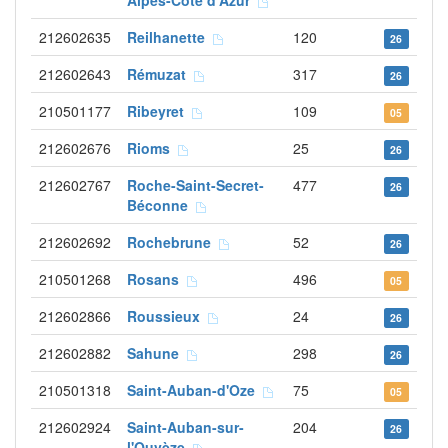
Alpes-Côte d'Azur
212602635
Reilhanette
120
26
212602643
Rémuzat
317
26
210501177
Ribeyret
109
05
212602676
Rioms
25
26
212602767
Roche-Saint-Secret-
477
26
Béconne
212602692
Rochebrune
52
26
210501268
Rosans
496
05
212602866
Roussieux
24
26
212602882
Sahune
298
26
210501318
Saint-Auban-d'Oze
75
05
212602924
Saint-Auban-sur-
204
26
l'Ouvèze