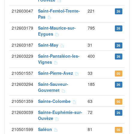
212603047
Saint-Ferréol-Trente-
221
26
Pas
212603179
Saint-Maurice-sur-
795
26
Eygues
212603187
Saint-May
31
26
212603229
Saint-Pantaléon-les-
400
26
Vignes
210501557
Saint-Pierre-Avez
33
05
212603294
Saint-Sauveur-
185
26
Gouvernet
210501359
Sainte-Colombe
63
05
212603039
Sainte-Euphémie-sur-
72
26
Ouvèze
210501599
Saléon
81
05