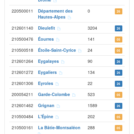
220500011
Département des
0
26
Hautes-Alpes
212601140
Dieulefit
3204
26
210500476
Éourres
141
05
210500518
Étoile-Saint-Cyrice
24
05
212601264
Eygalayes
90
26
212601272
Eygaliers
134
26
212601306
Eyroles
22
26
200054211
Garde-Colombe
523
05
212601462
Grignan
1589
26
210500484
L'Épine
202
05
210500161
La Bâtie-Montsaléon
288
05