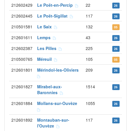
212602429
Le Poët-en-Percip
22
26
212602445
Le Poët-Sigillat
117
26
210501581
Le Saix
132
05
212601611
Lemps
43
26
212602387
Les Pilles
225
26
210500765
Méreuil
105
05
212601801
Mérindol-les-Oliviers
209
26
212601827
Mirabel-aux-
1514
26
Baronnies
212601884
Mollans-sur-Ouvèze
1055
26
212601892
Montauban-sur-
117
26
l'Ouvèze