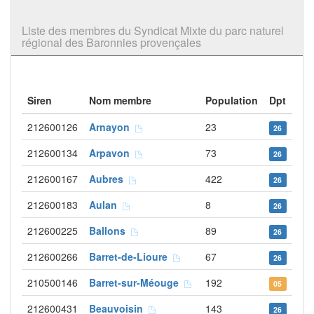
Liste des membres du Syndicat Mixte du parc naturel
régional des Baronnies provençales
Siren
Nom membre
Population
Dpt
212600126
Arnayon
23
26
212600134
Arpavon
73
26
212600167
Aubres
422
26
212600183
Aulan
8
26
212600225
Ballons
89
26
212600266
Barret-de-Lioure
67
26
210500146
Barret-sur-Méouge
192
05
212600431
Beauvoisin
143
26