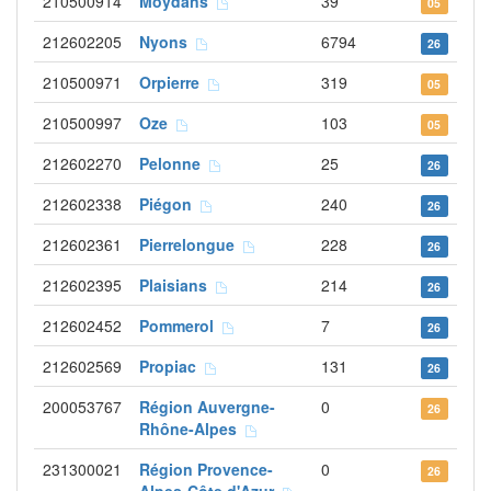
210500914
Moydans
39
05
212602205
Nyons
6794
26
210500971
Orpierre
319
05
210500997
Oze
103
05
212602270
Pelonne
25
26
212602338
Piégon
240
26
212602361
Pierrelongue
228
26
212602395
Plaisians
214
26
212602452
Pommerol
7
26
212602569
Propiac
131
26
200053767
Région Auvergne-
0
26
Rhône-Alpes
231300021
Région Provence-
0
26