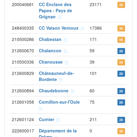
200040681
CC Enclave des
23171
26
Papes - Pays de
Grignan
248400335
CC Vaison Ventoux
17386
26
210500286
Chabestan
171
05
212600670
Chalancon
59
26
210500336
Chanousse
39
05
212600829
Châteauneuf-de-
101
26
Bordette
212600894
Chaudebonne
60
26
212601058
Cornillon-sur-l'Oule
75
26
212601124
Curnier
211
26
222600017
Département de la
0
26
Drôme