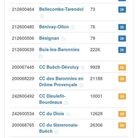
212600464
Bellecombe-Tarendol
73
26
212600480
Bénivay-Ollon
76
26
212600506
Bésignan
79
26
212600639
Buis-les-Baronnies
2226
26
200067445
CC Buëch-Dévoluy
9928
26
200068229
CC des Baronnies en
21188
26
Drôme Provençale
242600492
CC Dieulefit-
10001
26
Bourdeaux
242600534
CC du Diois
12628
26
200068765
CC du Sisteronais-
26306
26
Buëch