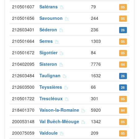
210501607
Salérans
79
05
210501656
Savournon
244
05
212603401
Séderon
236
26
210501664
Serres
1303
05
210501672
Sigottier
84
05
210402095
Sisteron
7776
04
212603484
Taulignan
1632
26
212603500
Teyssières
66
26
210501722
Trescléoux
301
05
218401370
Vaison-la-Romaine
5920
84
200053148
Val Buëch-Méouge
1342
05
200075059
Valdoule
209
05