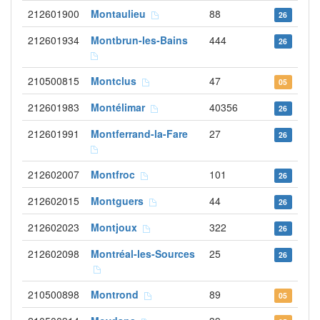
212601900
Montaulieu
88
26
212601934
Montbrun-les-Bains
444
26
210500815
Montclus
47
05
212601983
Montélimar
40356
26
212601991
Montferrand-la-Fare
27
26
212602007
Montfroc
101
26
212602015
Montguers
44
26
212602023
Montjoux
322
26
212602098
Montréal-les-Sources
25
26
210500898
Montrond
89
05