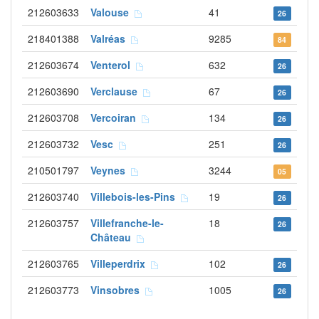
212603633
Valouse
41
26
218401388
Valréas
9285
84
212603674
Venterol
632
26
212603690
Verclause
67
26
212603708
Vercoiran
134
26
212603732
Vesc
251
26
210501797
Veynes
3244
05
212603740
Villebois-les-Pins
19
26
212603757
Villefranche-le-
18
26
Château
212603765
Villeperdrix
102
26
212603773
Vinsobres
1005
26