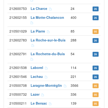
212600753
La Charce
24
26
212602155
La Motte-Chalancon
400
26
210501029
La Piarre
85
05
212602783
La Roche-sur-le-Buis
288
26
212602791
La Rochette-du-Buis
54
26
212601538
Laborel
114
26
212601546
Lachau
221
26
210500708
Laragne-Montéglin
3566
05
210500732
Lazer
336
05
210500211
Le Bersac
139
05