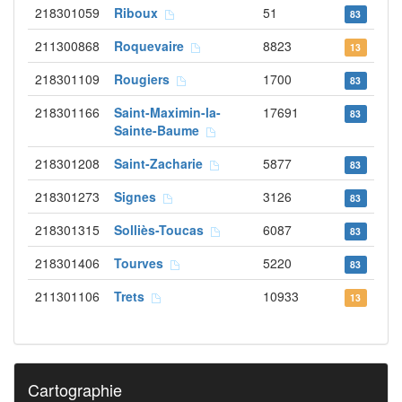
218301059
Riboux
51
83
211300868
Roquevaire
8823
13
218301109
Rougiers
1700
83
218301166
Saint-Maximin-la-
17691
83
Sainte-Baume
218301208
Saint-Zacharie
5877
83
218301273
Signes
3126
83
218301315
Solliès-Toucas
6087
83
218301406
Tourves
5220
83
211301106
Trets
10933
13
Cartographie