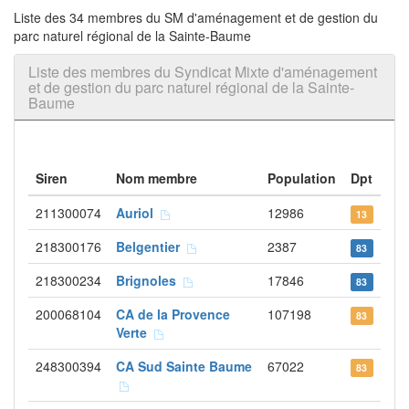
Liste des 34 membres du SM d'aménagement et de gestion du
parc naturel régional de la Sainte-Baume
Liste des membres du Syndicat Mixte d'aménagement
et de gestion du parc naturel régional de la Sainte-
Baume
Siren
Nom membre
Population
Dpt
211300074
Auriol
12986
13
218300176
Belgentier
2387
83
218300234
Brignoles
17846
83
200068104
CA de la Provence
107198
83
Verte
248300394
CA Sud Sainte Baume
67022
83