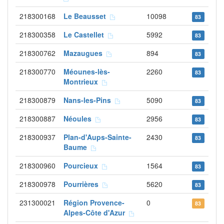
218300168
Le Beausset
10098
83
218300358
Le Castellet
5992
83
218300762
Mazaugues
894
83
218300770
Méounes-lès-
2260
83
Montrieux
218300879
Nans-les-Pins
5090
83
218300887
Néoules
2956
83
218300937
Plan-d'Aups-Sainte-
2430
83
Baume
218300960
Pourcieux
1564
83
218300978
Pourrières
5620
83
231300021
Région Provence-
0
83
Alpes-Côte d'Azur