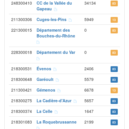
248300410
CC de la Vallée du
34134
83
Gapeau
211300306
Cuges-les-Pins
5949
13
221300015
Département des
0
83
Bouches-du-Rhône
228300018
Département du Var
0
83
218300531
Évenos
2406
83
218300648
Garéoult
5579
83
211300421
Gémenos
6678
13
218300275
La Cadière-d'Azur
5657
83
218300374
La Celle
1647
83
218301083
La Roquebrussanne
2199
83