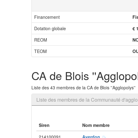
Financement
Fi
Dotation globale
€ 
REOM
N
TEOM
OU
CA de Blois ''Agglopol
Liste des 43 membres de la CA de Blois ''Agglopolys''
Liste des membres de la Communauté d'agglomé
Siren
Nom membre
214100091
Averdon