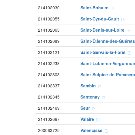
214102030
Saint-Bohaire
214102055
Saint-Cyr-du-Gault
214102063
Saint-Denis-sur-Loire
214102089
Saint-Étienne-des-Guére
214102121
Saint-Gervais-la-Forêt
214102238
Saint-Lubin-en-Vergonno
214102303
Saint-Sulpice-de-Pomme
214102337
Sambin
214102345
Santenay
214102469
Seur
214102667
Valaire
200063725
Valencisse