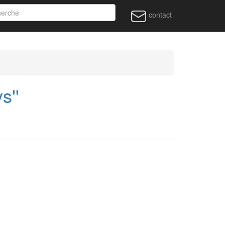
contact
s''