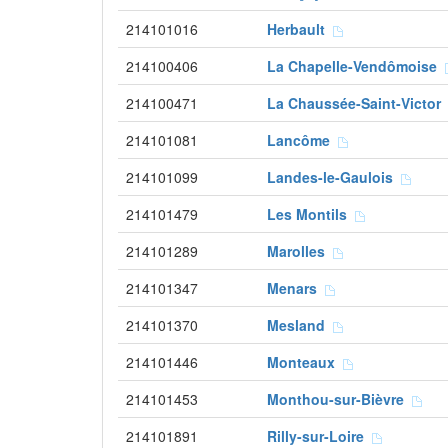
214101016
Herbault
214100406
La Chapelle-Vendômoise
214100471
La Chaussée-Saint-Victo
214101081
Lancôme
214101099
Landes-le-Gaulois
214101479
Les Montils
214101289
Marolles
214101347
Menars
214101370
Mesland
214101446
Monteaux
214101453
Monthou-sur-Bièvre
214101891
Rilly-sur-Loire