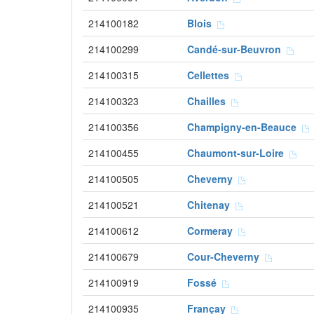
214100182
Blois
214100299
Candé-sur-Beuvron
214100315
Cellettes
214100323
Chailles
214100356
Champigny-en-Beauce
214100455
Chaumont-sur-Loire
214100505
Cheverny
214100521
Chitenay
214100612
Cormeray
214100679
Cour-Cheverny
214100919
Fossé
214100935
Françay