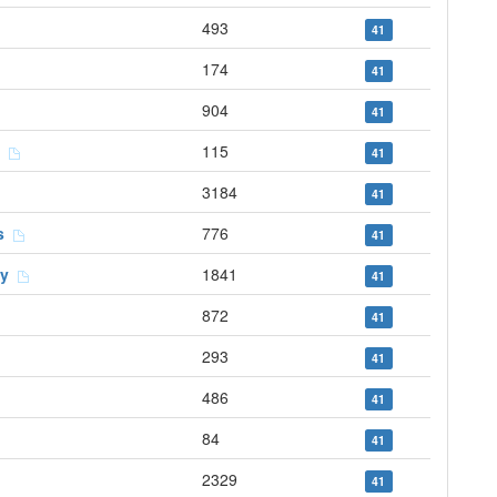
493
41
174
41
904
41
ts
115
41
3184
41
is
776
41
ray
1841
41
872
41
293
41
486
41
84
41
2329
41