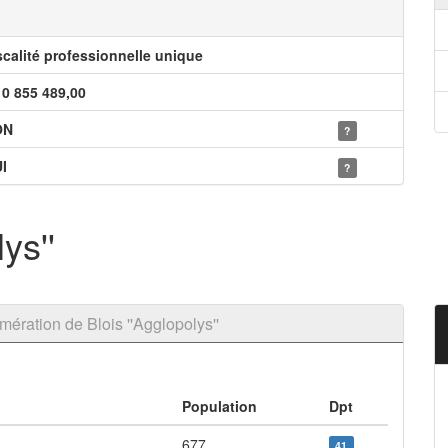
scalité professionnelle unique
10 855 489,00
ON
?
I
?
ys''
ration de Blois ''Agglopolys''
Population
Dpt
677
41