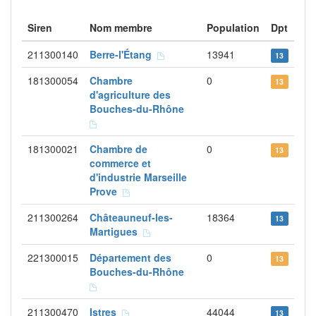
Siren
Nom membre
Population
Dpt
211300140
Berre-l'Étang
13941
13
181300054
Chambre
0
13
d'agriculture des
Bouches-du-Rhône
181300021
Chambre de
0
13
commerce et
d'industrie Marseille
Prove
211300264
Châteauneuf-les-
18364
13
Martigues
221300015
Département des
0
13
Bouches-du-Rhône
211300470
Istres
44044
13