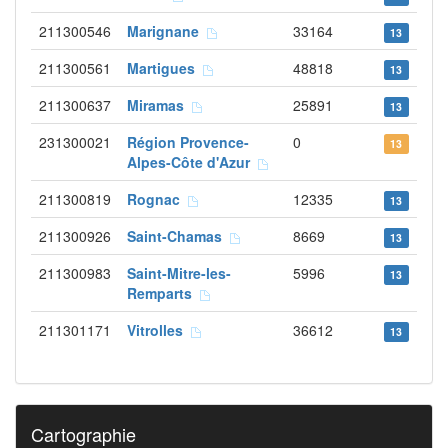
211300546
Marignane
33164
13
211300561
Martigues
48818
13
211300637
Miramas
25891
13
231300021
Région Provence-
0
13
Alpes-Côte d'Azur
211300819
Rognac
12335
13
211300926
Saint-Chamas
8669
13
211300983
Saint-Mitre-les-
5996
13
Remparts
211301171
Vitrolles
36612
13
Cartographie