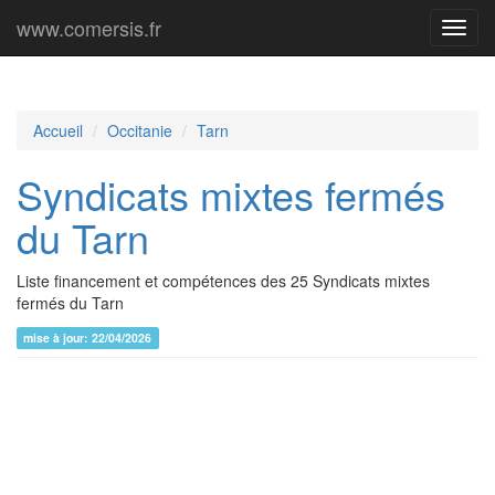
www.comersis.fr
Menu
princi
Accueil
Occitanie
Tarn
Syndicats mixtes fermés
du Tarn
Liste financement et compétences des 25 Syndicats mixtes
fermés du Tarn
mise à jour: 22/04/2026