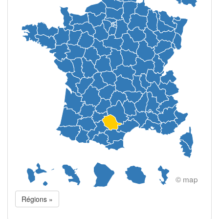
© map
Régions »